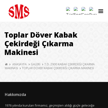
Toplar Döver Kabak
Çekirdeği Çıkarma
Makinesi
ANASAYFA
GALERİ
T.D. 2900 KABAK ÇEKIRDEĞI ÇIKARMA
MAKINASI
TOPLAR DÖVER KABAK ÇEKIRDEĞI ÇIKARMA MAKINESI
Hakkımızda
1976 yılında kurulan firmamız, geçmişten aldığı güçle geleceğe