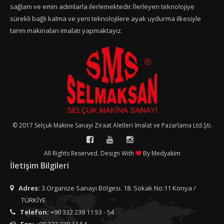
sağlam ve emin adımlarla ilerlemektedir.İlerleyen teknolojiye
sürekli bağlı kalma ve yeni teknolojilere ayak uydurma ilkesiyle
tarım makinaları imalatı yapmaktayız.
© 2017 Selçuk Makine Sanayi Ziraat Aletleri İmalat ve Pazarlama Ltd.Şti.
All Rights Reserved. Design With
By
Medyakim
İletişim Bilgileri
Adres:
3.Organize Sanayi Bölgesi. 18. Sokak No:11 Konya /
TÜRKİYE
Telefon:
+90 332 239 11 53 - 54
Fax:
+90 332 239 11 54