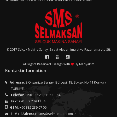
schaffen so innovative Produkte für die Landwirtschaft.
© 2017 Selçuk Makine Sanayi Ziraat Aletleri İmalat ve Pazarlama Ltd.Şti.
All Rights Reserved. Design With
By
Medyakim
Kontaktinformation
Adresse:
3.Organize Sanayi Bölgesi. 18. Sokak No:11 Konya /
TURKIYE
Telefon:
+90 332 239 11 53 – 54
Fax:
+90 332 239 11 54
GSM:
+90 332 239 07 06
E- Mail Adresse:
sms@selmaksan.com.tr