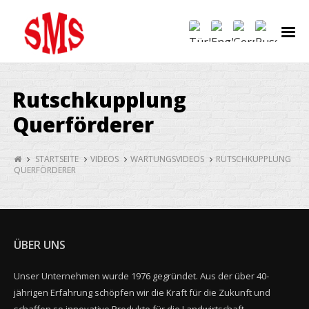
Rutschkupplung
Querförderer
STARTSEITE
VIDEOS
WARTUNGSVIDEOS
RUTSCHKUPPLUNG
QUERFÖRDERER
ÜBER UNS
Unser Unternehmen wurde 1976 gegründet. Aus der über 40-
jährigen Erfahrung schöpfen wir die Kraft für die Zukunft und