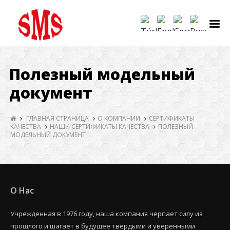
Полезный модельный
документ
ГЛАВНАЯ СТРАНИЦА
О КОМПАНИИ
СЕРТИФИКАТЫ
КАЧЕСТВА
НАШИ СЕРТИФИКАТЫ КАЧЕСТВА
ПОЛЕЗНЫЙ
МОДЕЛЬНЫЙ ДОКУМЕНТ
О Нас
Учрежденная в 1976 году, наша компания черпает силу из
прошлого и шагает в будущее твердыми и уверенными