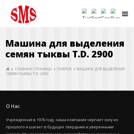
Машина для выделения
семян тыквы T.D. 2900
ГЛАВНАЯ СТРАНИЦА
ГАЛЕРЕЯ
МАШИНА ДЛЯ ВЫДЕЛЕНИЯ
СЕМЯН ТЫКВЫ T.D. 2900
О Нас
Учрежденная в 1976 году, наша компания черпает силу из
прошлого и шагает в будущее твердыми и уверенными