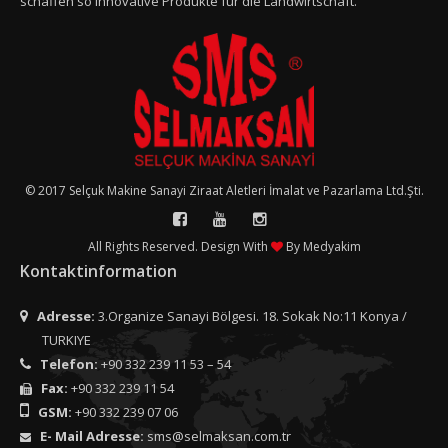
schaffen so innovative Produkte für die Landwirtschaft.
© 2017 Selçuk Makine Sanayi Ziraat Aletleri İmalat ve Pazarlama Ltd.Şti.
All Rights Reserved. Design With
By
Medyakim
Kontaktinformation
Adresse:
3.Organize Sanayi Bölgesi. 18. Sokak No:11 Konya /
TURKIYE
Telefon:
+90 332 239 11 53 – 54
Fax:
+90 332 239 11 54
GSM:
+90 332 239 07 06
E- Mail Adresse:
sms@selmaksan.com.tr