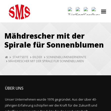
Mähdrescher mit der
Spirale für Sonnenblumen
STARTSEITE
BILDER
SONNENBLUMENKERNERNTE
MÄHDRESCHER MIT DER SPIRALE FÜR SONNENBLUMEN
ÜBER UNS
Unser Unternehmen wurde 1976 gegründet. Aus der über 40-
jährigen Erfahrung schöpfen wir die Kraft für die Zukunft und