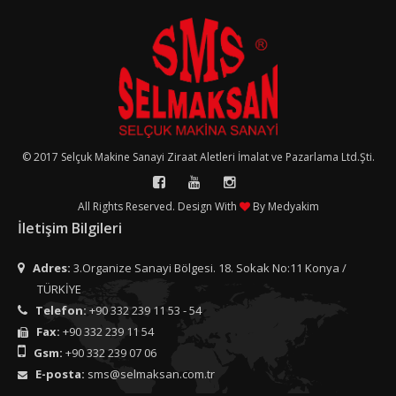
© 2017 Selçuk Makine Sanayi Ziraat Aletleri İmalat ve Pazarlama Ltd.Şti.
All Rights Reserved. Design With
By
Medyakim
İletişim Bilgileri
Adres:
3.Organize Sanayi Bölgesi. 18. Sokak No:11 Konya /
TÜRKİYE
Telefon:
+90 332 239 11 53 - 54
Fax:
+90 332 239 11 54
Gsm:
+90 332 239 07 06
E-posta:
sms@selmaksan.com.tr