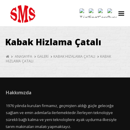
Kabak Hizlama Çatalı
ANASAYFA
GALERİ
KABAK HIZALAMA ÇATALI
KABAK
HIZLAMA ÇATALI
Hakkımızda
1976 yılında kurulan firmamız, geçmişten aldığı güçle geleceğe
sağlam ve emin adımlarla ilerlemektedir.İlerleyen teknolojiye
sürekli bağlı kalma ve yeni teknolojilere ayak uydurma ilkesiyle
tarım makinaları imalatı yapmaktayız.