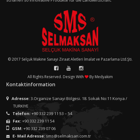
schaffen so innovative Produkte für die Landwirtschaft.
© 2017 Selçuk Makine Sanayi Ziraat Aletleri İmalat ve Pazarlama Ltd.Şti.
All Rights Reserved. Design With
By
Medyakim
Kontaktinformation
Adresse:
3.Organize Sanayi Bölgesi. 18. Sokak No:11 Konya /
TURKIYE
Telefon:
+90 332 239 11 53 – 54
Fax:
+90 332 239 11 54
GSM:
+90 332 239 07 06
E- Mail Adresse:
sms@selmaksan.com.tr